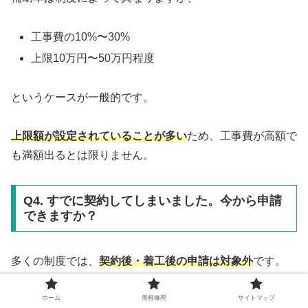
工事費の10%〜30%
上限10万円〜50万円程度
というケースが一般的です。
上限額が設定されていることが多い
ため、工事費が高額で
も満額出るとは限りません。
Q4. すでに契約してしまいました。今から申請
できますか？
多くの制度では、
契約後・着工後の申請は対象外
です。
ただし例外的な制度もあるため、すぐに市原市窓口へ確認
ホーム
屋根修理
サイトマップ