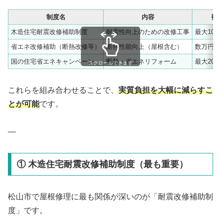
制度名
内容
補
木造住宅耐震改修補助制度
耐震性向上のための改修工事
最大10
省エネ改修補助（断熱改修等）
断熱性能向上（屋根含む）
数万円〜
国の住宅省エネキャンペーン
断熱・省エネリフォーム
最大20
スクロールできます
これらを組み合わせることで、
実質負担を大幅に減らすこ
とが可能
です。
—
① 木造住宅耐震改修補助制度（最も重要）
松山市で屋根修理に最も関係が深いのが「耐震改修補助制
度」です。