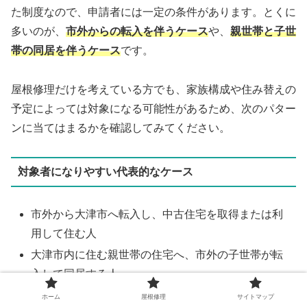
た制度なので、申請者には一定の条件があります。とくに
多いのが、
市外からの転入を伴うケース
や、
親世帯と子世
帯の同居を伴うケース
です。
屋根修理だけを考えている方でも、家族構成や住み替えの
予定によっては対象になる可能性があるため、次のパター
ンに当てはまるかを確認してみてください。
対象者になりやすい代表的なケース
市外から大津市へ転入し、中古住宅を取得または利
用して住む人
大津市内に住む親世帯の住宅へ、市外の子世帯が転
入して同居する人
大津市内の中古住宅に住み替え、リフォームして定
ホーム
屋根修理
サイトマップ