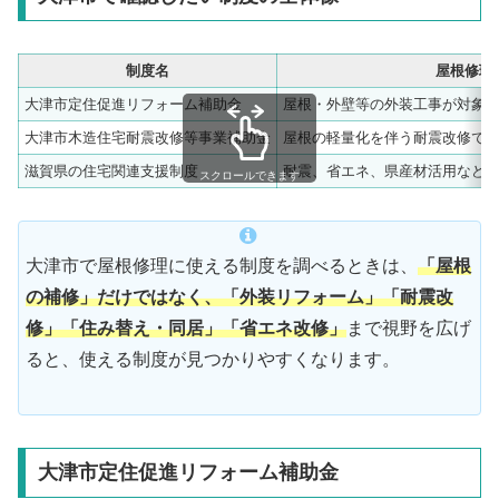
制度名
屋根修理
大津市定住促進リフォーム補助金
屋根・外壁等の外装工事が対象
大津市木造住宅耐震改修等事業補助金
屋根の軽量化を伴う耐震改修で
滋賀県の住宅関連支援制度
耐震、省エネ、県産材活用など
スクロールできます
大津市で屋根修理に使える制度を調べるときは、
「屋根
の補修」だけではなく、「外装リフォーム」「耐震改
修」「住み替え・同居」「省エネ改修」
まで視野を広げ
ると、使える制度が見つかりやすくなります。
大津市定住促進リフォーム補助金