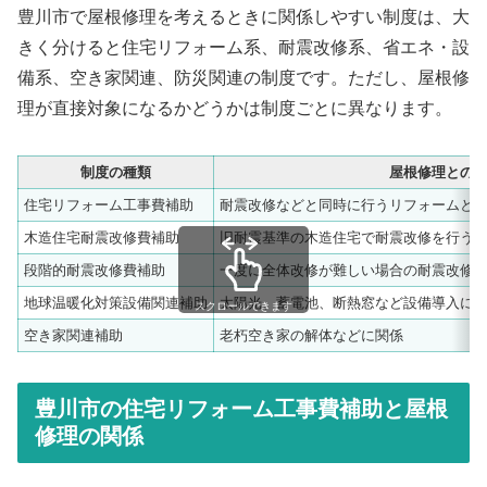
豊川市で屋根修理を考えるときに関係しやすい制度は、大
きく分けると住宅リフォーム系、耐震改修系、省エネ・設
備系、空き家関連、防災関連の制度です。ただし、屋根修
理が直接対象になるかどうかは制度ごとに異なります。
制度の種類
屋根修理との
住宅リフォーム工事費補助
耐震改修などと同時に行うリフォームと
木造住宅耐震改修費補助
旧耐震基準の木造住宅で耐震改修を行う
段階的耐震改修費補助
一度に全体改修が難しい場合の耐震改修
地球温暖化対策設備関連補助
太陽光、蓄電池、断熱窓など設備導入に
スクロールできます
空き家関連補助
老朽空き家の解体などに関係
豊川市の住宅リフォーム工事費補助と屋根
修理の関係