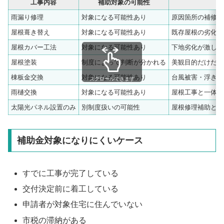
工事内容
補助対象の可能性
雨漏り修理
対象になる可能性あり
原因箇所の補修内
屋根葺き替え
対象になる可能性あり
既存屋根の劣化状
屋根カバー工法
対象になる可能性あり
下地劣化が激しい
屋根塗装
制度によって判断が分かれる
美観目的だけだと
棟板金交換
対象になる可能性あり
台風被害・浮き・
スクロールできます
雨樋交換
対象になる可能性あり
屋根工事と一体で
太陽光パネル設置のみ
別制度扱いの可能性
屋根修理補助とは
補助金対象になりにくいケース
すでに工事が完了している
交付決定前に着工している
申請者が対象住宅に住んでいない
市税の滞納がある