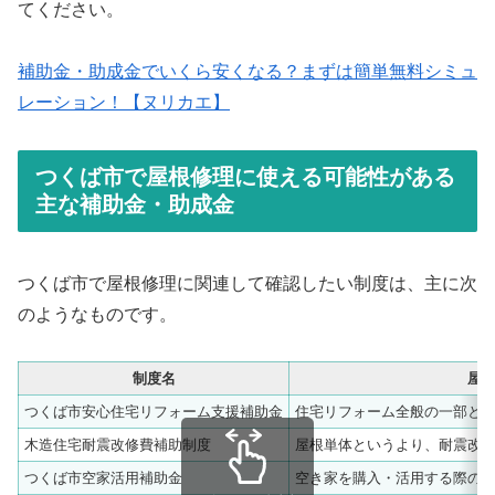
てください。
補助金・助成金でいくら安くなる？まずは簡単無料シミュ
レーション！【ヌリカエ】
つくば市で屋根修理に使える可能性がある
主な補助金・助成金
つくば市で屋根修理に関連して確認したい制度は、主に次
のようなものです。
制度名
屋
つくば市安心住宅リフォーム支援補助金
住宅リフォーム全般の一部と
木造住宅耐震改修費補助制度
屋根単体というより、耐震改
つくば市空家活用補助金
空き家を購入・活用する際の