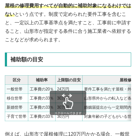
屋根の修理費用すべてが自動的に補助対象になるわけでは
ない
という点です。制度で定められた要件工事を含むこ
と、一定以上の工事基準点を満たすこと、工事前に申請す
ること、山形市が指定する条件に合う施工業者へ依頼する
ことなどが求められます。
補助額の目安
区分
補助率
上限額の目安
屋根修理
一般世帯
工事費の20％
24万円
要件工事を満たす屋根・外装
移住世帯
工事費の33％
30万円
山形県外からの転入など条件
新婚世帯
工事費の33％
30万円
婚姻届提出から一定期間内の
スクロールできます
子育て世帯
工事費の33％
30万円
対象年齢の子どもがいる世帯
例えば、山形市で屋根修理に120万円かかる場合、一般世