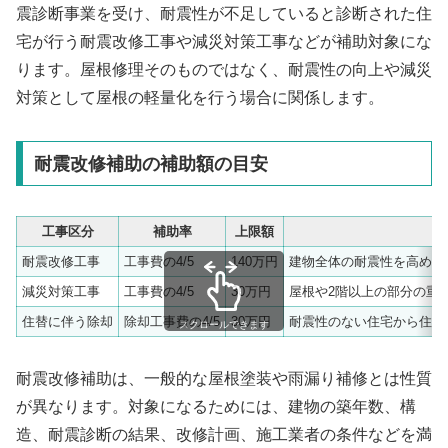
震診断事業を受け、耐震性が不足していると診断された住
宅が行う耐震改修工事や減災対策工事などが補助対象にな
ります。屋根修理そのものではなく、耐震性の向上や減災
対策として屋根の軽量化を行う場合に関係します。
耐震改修補助の補助額の目安
工事区分
補助率
上限額
耐震改修工事
工事費の4/5
140万円
建物全体の耐震性を高める
減災対策工事
工事費の4/5
30万円
屋根や2階以上の部分の重
住替に伴う除却
除却工事費の4/5
30万円
耐震性のない住宅から住み
スクロールできます
耐震改修補助は、一般的な屋根塗装や雨漏り補修とは性質
が異なります。対象になるためには、建物の築年数、構
造、耐震診断の結果、改修計画、施工業者の条件などを満