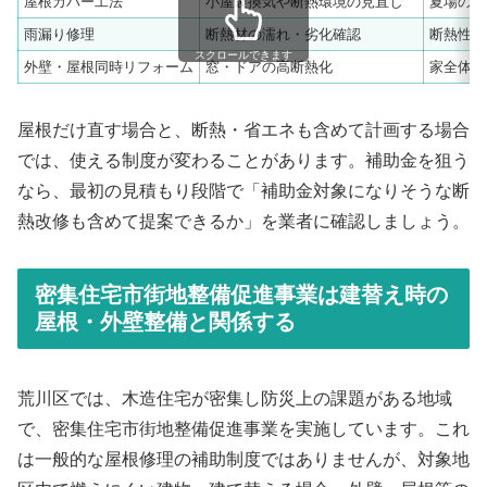
屋根カバー工法
小屋裏換気や断熱環境の見直し
夏場の熱
雨漏り修理
断熱材の濡れ・劣化確認
断熱性能
スクロールできます
外壁・屋根同時リフォーム
窓・ドアの高断熱化
家全体の
屋根だけ直す場合と、断熱・省エネも含めて計画する場合
では、使える制度が変わることがあります。補助金を狙う
なら、最初の見積もり段階で「補助金対象になりそうな断
熱改修も含めて提案できるか」を業者に確認しましょう。
密集住宅市街地整備促進事業は建替え時の
屋根・外壁整備と関係する
荒川区では、木造住宅が密集し防災上の課題がある地域
で、密集住宅市街地整備促進事業を実施しています。これ
は一般的な屋根修理の補助制度ではありませんが、対象地