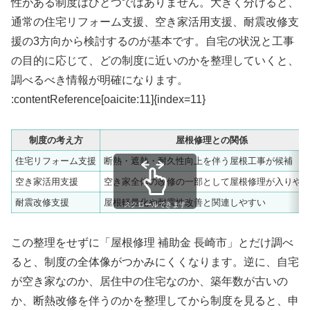
性がある制度はひとつではありません。大きく分けると、
通常の住宅リフォーム支援、空き家活用支援、耐震改修支
援の3方向から検討するのが基本です。自宅の状況と工事
の目的に応じて、どの制度に近いのかを整理していくと、
調べるべき情報が明確になります。
:contentReference[oaicite:11]{index=11}
制度の考え方
屋根修理との関係
住宅リフォーム支援
断熱・遮熱・耐久性向上を伴う屋根工事が候補
空き家活用支援
空き家全体の改修の一部として屋根修理が入りや
耐震改修支援
屋根軽量化や耐震性改善と関連しやすい
スクロールできます
この整理をせずに「屋根修理 補助金 長崎市」とだけ調べ
ると、制度の全体像がつかみにくくなります。逆に、自宅
が空き家なのか、居住中の住宅なのか、築年数が古いの
か、断熱改修を伴うのかを整理してから制度を見ると、申